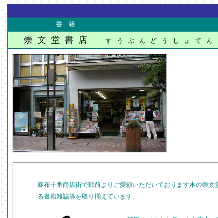
書 籍
崇文堂書店
すうぶんどうしょてん
麻布十番商店街で戦前よりご愛顧いただいております本の崇文
る書籍雑誌等を取り揃えています。